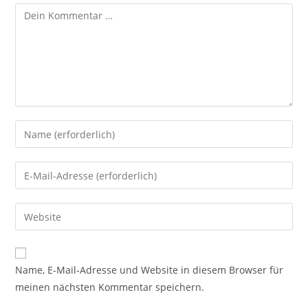
Kommentar
Gib
deinen
Namen
Gib
oder
deine
Benutzernamen
E-
Gib
zum
Mail-
deine
Kommentieren
Adresse
Website-
ein
zum
URL
Name, E-Mail-Adresse und Website in diesem Browser für
Kommentieren
ein
meinen nächsten Kommentar speichern.
ein
(optional)