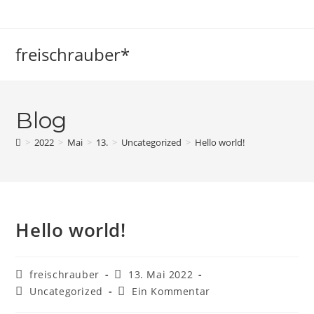
Zum
Inhalt
springen
freischrauber*
Blog
>
2022
>
Mai
>
13.
>
Uncategorized
>
Hello world!
Hello world!
Beitrags-
Beitrag
freischrauber
13. Mai 2022
Autor:
veröffentlicht:
Beitrags-
Beitrags-
Uncategorized
Ein Kommentar
Kategorie:
Kommentare: